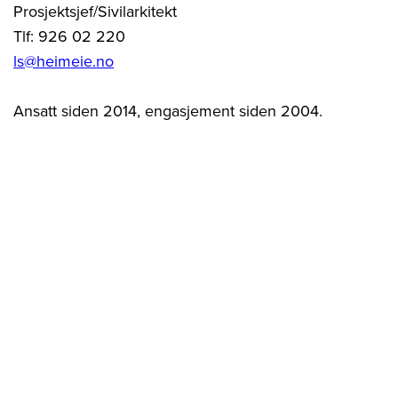
Prosjektsjef/Sivilarkitekt
Tlf: 926 02 220
ls@heimeie.no
Ansatt siden 2014, engasjement siden 2004.
Tidligere jobberfaring: Selberg arkitekter, Trondheim
kommune, Faveo/WSP
Fagområde: Eiendomsutvikling, konseptutvikling,
regulering, byggesaker
Historien om Heim Eiendom
Historien om Heim Eiendom er en reise som
begynner tilbake på 1980-tallet med etablering av
HeimdalGruppen. I 2014 ble selskapet skilt ut som