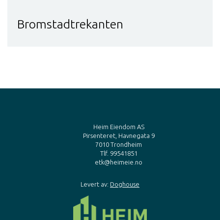
Bromstadtrekanten
Heim Eiendom AS
Pirsenteret, Havnegata 9
7010
Trondheim
Tlf. 99541851
etk@heimeie.no
Levert av:
Doghouse